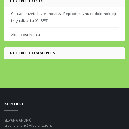
RECENT POSTS
Centar izuzetnih vrednosti za Reproduktivnu endokrinologiju
i signalizaciju (CeRES)
Akta o osnivanju
RECENT COMMENTS
KONTAKT
SILVANA ANDRIĆ
silvana.andric@dbe.uns.ac.rs