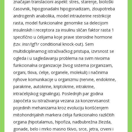
značajan translacioni aspekt: stres, starenje, biološki
časovnik, hipogonadalni hipogonadizam, zloupotreba
androgenih anabolika, model intrauterine restrikcije
rasta, model funkcionalne genomike sa delecijom
insulinskih i receptora za insulinu sličan faktor rasta 1
specifično u ćelijama koje prave steroidne hormone
(tzv.
Insr/Igf1r
conditional knock-out). Sem
multidiciplinarnog istraživačkog pristupa, izvrsnost se
ogleda i u sagledavanju problema na svim nivoima
funkcionalna organizacije živog sistema (organizam,
organi, tkiva, ćelije, organele, molekuli) i načinima
njihove komunikacije u organizmu (nervne, endokrine,
parakrine, autokrine, kriptokrine, intrakrine,
intraćelijskog signalinga). Poslednjih par godina
započeta su istraživanja vezana za konzervisanost
pojedinih mehanizama kroz evoluciju korišćenjem
mitohondrijalnih markera ćelija funkcionalno različitih
organa (hipotalamus, hipofiza, nadbubrežna žlezda,
gonade, belo i mrko masno tkivo, srce, jetra, crveni i