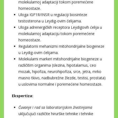
molekularnoj adaptaciji tokom poremećene
homeostaze.
Uloga IGF1R/INSR u regulaciji biosinteze
testosterona u Leydig-ovim ćelijama.
Uloga adrenergičkih receptora Leydigovih ćelija u
molekularnoj adaptaciju tokom poremećene
homeostaze.
Regulatorni mehanizmi mitohondrijalne biogeneze
u Leydig-ovim ćelijama.
Molekularni markeri mitohondrijalne biogeneze u
različitim organima (slezina, hipotalamus, ceo
mozak, hipofiza, neurohipofiza, srce, jetra, mrko
masno tkivo, nadbubrežne žlezde, testisi, prostata)
u uslovima normalne i poremećene homeostaze.
Ekspertiza:
Čuvanje i rad sa laboratorijskim životinjama
uključujući različite hirurške tehnike i tehnike