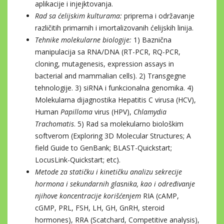
aplikacije i injejktovanja.
Rad sa ćelijskim kulturama:
priprema i održavanje
različitih primarnih i imortalizovanih ćelijskih linija.
Tehnike molekularne biologije:
1) Baznična
manipulacija sa RNA/DNA (RT-PCR, RQ-PCR,
cloning, mutagenesis, expression assays in
bacterial and mammalian cells). 2) Transgegne
tehnologije. 3) siRNA i funkcionalna genomika. 4)
Molekularna dijagnostika Hepatitis C virusa (HCV),
Human
Papilloma
virus (HPV),
Chlamydia
Trachomatis
. 5) Rad sa molekularno biološkim
softverom (Exploring 3D Molecular Structures; A
field Guide to GenBank; BLAST-Quickstart;
LocusLink-Quickstart; etc).
Metode za statičku i kinetičku analizu sekrecije
hormona i sekundarnih glasnika, kao i određivanje
njihove koncentracije korišćenjem
RIA (cAMP,
cGMP, PRL, FSH, LH, GH, GnRH, steroid
hormones), RRA (Scatchard, Competitive analysis),