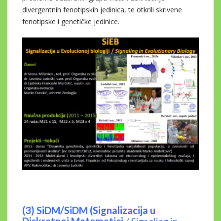
divergentnih fenotipskih jedinica, te otkrili skrivene
fenotipske i genetičke jedinice.
(3) SiDM/SiDM (Signalizacija u
Diskretnoj Matematici
/
Signaling in