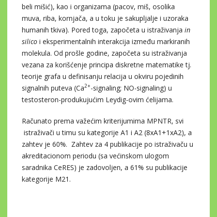
beli mišić), kao i organizama (pacov, miš, osolika
muva, riba, kornjača, a u toku je sakupljalje i uzoraka
humanih tkiva). Pored toga, započeta u istraživanja
in
silico
i eksperimentalnih interakcija između markiranih
molekula. Od prošle godine, započeta su istraživanja
vezana za korišćenje principa diskretne matematike tj.
teorije grafa u definisanju relacija u okviru pojedinih
2+
signalnih puteva (Ca
-signaling; NO-signaling) u
testosteron-produkujućim Leydig-ovim ćelijama.
Računato prema važećim kriterijumima MPNTR, svi
istraživači u timu su kategorije A1 i A2 (8xA1+1xA2), a
zahtev je 60%. Zahtev za 4 publikacije po istraživaču u
akreditacionom periodu (sa većinskom ulogom
saradnika CeRES) je zadovoljen, a 61% su publikacije
kategorije M21.