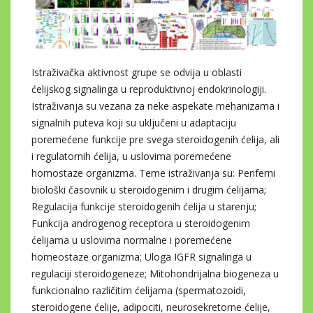
Istraživačka aktivnost grupe se odvija u oblasti
ćelijskog signalinga u reproduktivnoj endokrinologiji.
Istraživanja su vezana za neke aspekate mehanizama i
signalnih puteva koji su uključeni u adaptaciju
poremećene funkcije pre svega steroidogenih ćelija, ali
i regulatornih ćelija, u uslovima poremećene
homostaze organizma. Teme istraživanja su: Periferni
biološki časovnik u steroidogenim i drugim ćelijama;
Regulacija funkcije steroidogenih ćelija u starenju;
Funkcija androgenog receptora u steroidogenim
ćelijama u uslovima normalne i poremećene
homeostaze organizma; Uloga IGFR signalinga u
regulaciji steroidogeneze; Mitohondrijalna biogeneza u
funkcionalno različitim ćelijama (spermatozoidi,
steroidogene ćelije, adipociti, neurosekretorne ćelije,