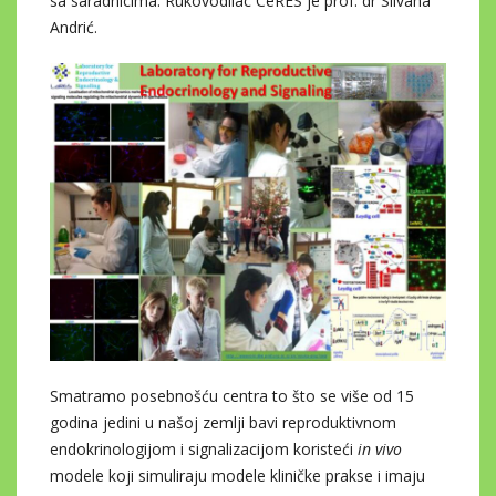
sa saradnicima. Rukovodilac CeRES je prof. dr Silvana
Andrić.
Smatramo posebnošću centra to što se više od 15
godina jedini u našoj zemlji bavi reproduktivnom
endokrinologijom i signalizacijom koristeći
in vivo
modele koji simuliraju modele kliničke prakse i imaju