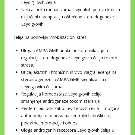
Leydig -ovih ćelija.
Neki aspekti mehanizama i signalnih puteva koji su
uključeni u adaptaciju oštećene steroidogeneze
Leydig-ovih
ćelija na ponovljiv imobilizacioni stres.
Uloga cAMP/cGMP unakrsne komunikacije u
regulaciji steroidogeneze Leydigovih ćelija tokom
stresa.
Uticaj akutnih i hroničnih in vivo Viagra lečenja na
steroidogenezu i cAMP/cGMP signalizaciju u
Leydig-ovim ćelijama.
Regulacija homeostaze Leydig-ovih ćelija i
smanjenje androgeneze tokom starenja.
Periferni biološki sat u Leydig-ovih ćelija – moguća
autonomija u odnosu na centralni biološki sat,
povratne informacije i odnos.
Uloga androgenih receptora Leydig-ovih ćelija u