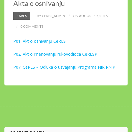
Akta o osnivanju
LARES
BY CERES_ADMIN
ON AUGUST 19, 2016
0 COMMENTS
P01. Akt o osnivanju CeRES
P02. Akt o imenovanju rukovodioca CeRES
P
P07. CeRES – Odluka o usvajanju Programa NiR RNiP