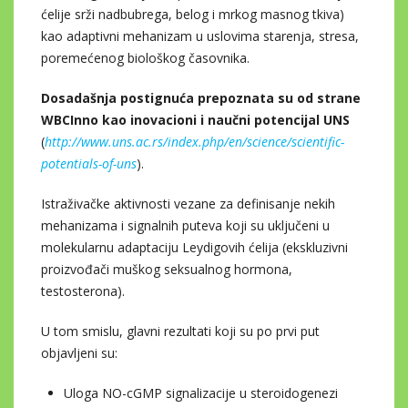
ćelije srži nadbubrega, belog i mrkog masnog tkiva)
kao adaptivni mehanizam u uslovima starenja, stresa,
poremećenog biološkog časovnika.
Dosadašnja postignuća
prepoznata su od strane
WBCInno kao inovacioni i naučni potencijal UNS
(
http://www.uns.ac.rs/index.php/en/science/scientific-
potentials-of-uns
).
Istraživačke aktivnosti vezane za definisanje nekih
mehanizama i signalnih puteva koji su uključeni u
molekularnu adaptaciju Leydigovih ćelija (ekskluzivni
proizvođači muškog seksualnog hormona,
testosterona).
U tom smislu, glavni rezultati koji su po prvi put
objavljeni su:
Uloga NO-cGMP signalizacije u steroidogenezi