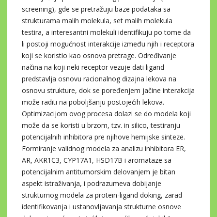
screening), gde se pretražuju baze podataka sa
strukturama malih molekula, set malih molekula
testira, a interesantni molekuli identifikuju po tome da
li postoji mogućnost interakcije između njih i receptora
koji se koristio kao osnova pretrage. Određivanje
načina na koji neki receptor vezuje dati ligand
predstavlja osnovu racionalnog dizajna lekova na
osnovu strukture, dok se poređenjem jačine interakcija
može raditi na poboljšanju postojećih lekova.
Optimizacijom ovog procesa dolazi se do modela koji
može da se koristi u brzom, tzv. in silico, testiranju
potencijalnih inhibitora pre njihove hemijske sinteze.
Formiranje validnog modela za analizu inhibitora ER,
AR, AKR1C3, CYP17A1, HSD17B i aromataze sa
potencijalnim antitumorskim delovanjem je bitan
aspekt istraživanja, i podrazumeva dobijanje
strukturnog modela za protein-ligand doking, zarad
identifikovanja i ustanovljavanja strukturne osnove