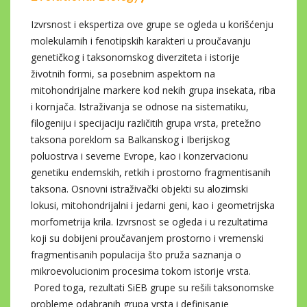
Izvrsnost i ekspertiza ove grupe se ogleda u korišćenju
molekularnih i fenotipskih karakteri u proučavanju
genetičkog i taksonomskog diverziteta i istorije
životnih formi, sa posebnim aspektom na
mitohondrijalne markere kod nekih grupa insekata, riba
i kornjača. Istraživanja se odnose na sistematiku,
filogeniju i specijaciju različitih grupa vrsta, pretežno
taksona poreklom sa Balkanskog i Iberijskog
poluostrva i severne Evrope, kao i konzervacionu
genetiku endemskih, retkih i prostorno fragmentisanih
taksona. Osnovni istraživački objekti su alozimski
lokusi, mitohondrijalni i jedarni geni, kao i geometrijska
morfometrija krila. Izvrsnost se ogleda i u rezultatima
koji su dobijeni proučavanjem prostorno i vremenski
fragmentisanih populacija što pruža saznanja o
mikroevolucionim procesima tokom istorije vrsta.
Pored toga, rezultati SiEB grupe su rešili taksonomske
probleme odabranih grupa vrsta i definisanje